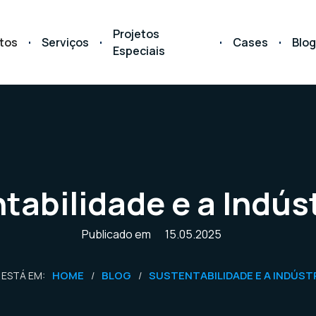
Projetos
tos
Serviços
Cases
Blog
Especiais
tabilidade e a Indúst
Publicado em
15.05.2025
HOME
BLOG
SUSTENTABILIDADE E A INDÚSTR
 ESTÁ EM:
/
/