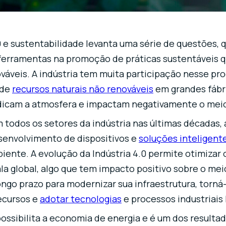
0 e sustentabilidade levanta uma série de questões, q
ferramentas na promoção de práticas sustentáveis ​
váveis. A indústria tem muita participação nesse pro
 de
recursos naturais não renováveis
​​em grandes fáb
icam a atmosfera e impactam negativamente o mei
odos os setores da indústria nas últimas décadas, 
envolvimento de dispositivos e
soluções inteligent
ente. A evolução da Indústria 4.0 permite otimizar 
 global, algo que tem impacto positivo sobre o meio
ngo prazo para modernizar sua infraestrutura, torná-
recursos e
adotar tecnologias
e processos industriais 
 possibilita a economia de energia e é um dos result