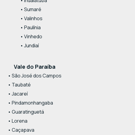
• Indaiatuba
• Sumaré
• Valinhos
• Paulínia
• Vinhedo
• Jundiaí
Vale do Paraíba
• São José dos Campos
• Taubaté
• Jacareí
• Pindamonhangaba
• Guaratinguetá
• Lorena
• Caçapava