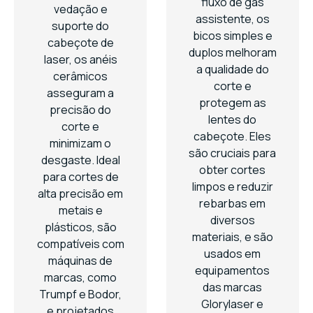
fluxo de gás
vedação e
assistente, os
suporte do
bicos simples e
cabeçote de
duplos melhoram
laser, os anéis
a qualidade do
cerâmicos
corte e
asseguram a
protegem as
precisão do
lentes do
corte e
cabeçote. Eles
minimizam o
são cruciais para
desgaste. Ideal
obter cortes
para cortes de
limpos e reduzir
alta precisão em
rebarbas em
metais e
diversos
plásticos, são
materiais, e são
compatíveis com
usados em
máquinas de
equipamentos
marcas, como
das marcas
Trumpf e Bodor,
Glorylaser e
e projetados