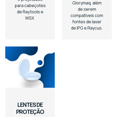
Glorymaq, além
para cabeçotes
de serem
de Raytools e
compatíveis com
WSX.
fontes de laser
de IPG e Raycus.
LENTES DE
PROTEÇÃO