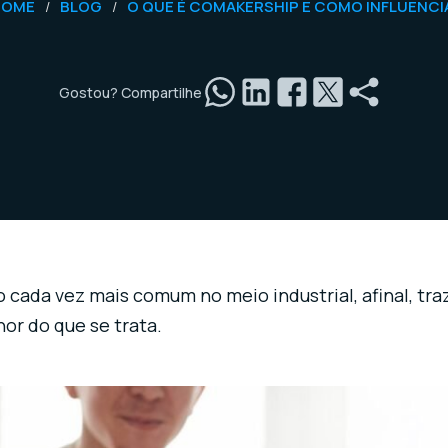
HOME
BLOG
O QUE É COMAKERSHIP E COMO INFLUENCI
/
/
Gostou? Compartilhe
 cada vez mais comum no meio industrial, afinal, tr
or do que se trata.