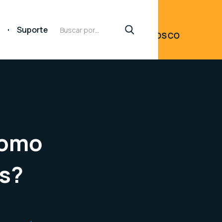
FALE
Suporte
CONOSCO
como
as?