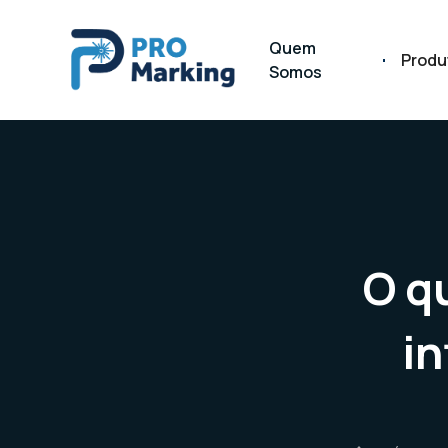
Quem
Produ
Somos
O q
in