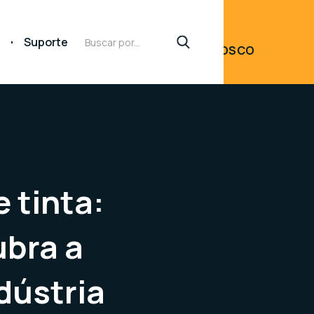
FALE
Suporte
CONOSCO
 tinta:
ubra a
dústria