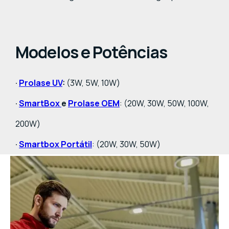
Modelos e Potências
·
Prolase UV
:
(3W, 5W, 10W)
·
SmartBox
e
Prolase OEM
: (20W, 30W, 50W, 100W,
200W)
·
Smartbox Portátil
: (20W, 30W, 50W)